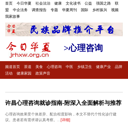
首页
今日华夏
社会法治
健康
文化读书
公益
强国之路
联
盟
中企法务
调查报告
专题
华夏周刊
国际
乡村振兴
视频
我家故事
>心理咨询
频道首页
茶道
美食
心理咨询
中医
乡镇卫生
健康产业
品牌
活动
健康家园
政策声音
许昌心理咨询就诊指南-附深入全面解析与推荐
心理咨询效果受个体差异、配合程度影响，本文不替代个性化诊疗建
议。患者若有需求请认真考察。...
[详细]