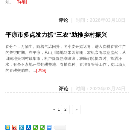
知。...
[详细]
评论
|
时间：2026年03月18日
平凉市多点发力抓“三农”助推乡村振兴
春分至，万物生。随着气温回升，冬小麦开始返青，进入春耕春管生产
的关键时期。在平凉，从山川塬地到果园菜棚，农机轰鸣绿意盎然；从
田间地头到村镇集市，机声隆隆热潮滚滚，农民们抢抓农时、挥洒汗
水，有条不紊地开展翻耕整地、春播春种、春灌春管等工作，奏出动人
的春耕交响曲。...
[详细]
评论
|
时间：2023年03月24日
«
1
2
»