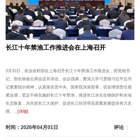
长江十年禁渔工作推进会在上海召开
3月31日，农业农村部在上海召开长江十年禁渔工作推进会，部党组书
记、部长韩俊出席会议并讲话。会议强调，要深入学习贯彻习近平总书
记重要指示精神，认真落实党中央、国务院决策部署，切实增强责任感
紧迫感，坚定不移实施好长江十年禁渔，推进长江水生生物保护和水域
生态恢复，为共抓长江大保护、促进长江经济带高质量发展提供有力支
撑。...
[详细]
时间：2026年04月01日
评论
|