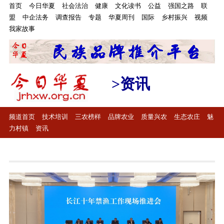
首页
今日华夏
社会法治
健康
文化读书
公益
强国之路
联
盟
中企法务
调查报告
专题
华夏周刊
国际
乡村振兴
视频
我家故事
>资讯
频道首页
技术培训
三农榜样
品牌农业
质量兴农
生态农庄
魅
力村镇
资讯