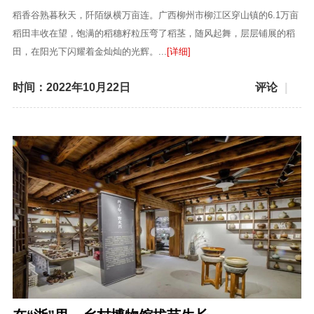
稻香谷熟暮秋天，阡陌纵横万亩连。广西柳州市柳江区穿山镇的6.1万亩
稻田丰收在望，饱满的稻穗籽粒压弯了稻茎，随风起舞，层层铺展的稻
田，在阳光下闪耀着金灿灿的光辉。...
[详细]
时间：2022年10月22日
评论
|