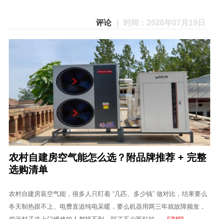
评论
|
时间：2026年07月19日
农村自建房空气能怎么选？附品牌推荐 + 完整
选购清单
农村自建房装空气能，很多人只盯着 “几匹、多少钱” 做对比，结果要么
冬天制热跟不上、电费直追纯电采暖，要么机器用两三年就故障频发，