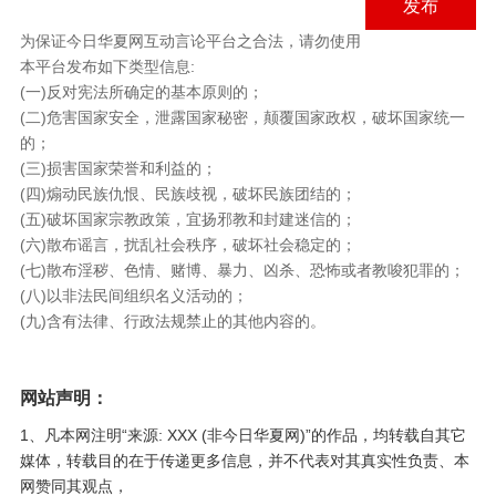
发布
为保证今日华夏网互动言论平台之合法，请勿使用
本平台发布如下类型信息:
(一)反对宪法所确定的基本原则的；
(二)危害国家安全，泄露国家秘密，颠覆国家政权，破坏国家统一
的；
(三)损害国家荣誉和利益的；
(四)煽动民族仇恨、民族歧视，破坏民族团结的；
(五)破坏国家宗教政策，宜扬邪教和封建迷信的；
(六)散布谣言，扰乱社会秩序，破坏社会稳定的；
(七)散布淫秽、色情、赌博、暴力、凶杀、恐怖或者教唆犯罪的；
(八)以非法民间组织名义活动的；
(九)含有法律、行政法规禁止的其他内容的。
网站声明：
1、凡本网注明“来源: XXX (非今日华夏网)”的作品，均转载自其它
媒体，转载目的在于传递更多信息，并不代表对其真实性负责、本
网赞同其观点，