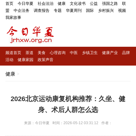
首页
今日华夏
社会法治
健康
文化读书
公益
强国之路
联
盟
中企法务
调查报告
专题
华夏周刊
国际
乡村振兴
视频
我家故事
频道首页
茶道
美食
心理咨询
中医
乡镇卫生
健康产业
品牌
活动
健康家园
政策声音
健康
>
2026北京运动康复机构推荐：久坐、健
身、术后人群怎么选
来源：今日华夏
时间：2026-05-12 03:31:12
作者：