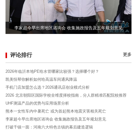
李家超今早出席地区谘询会 收集施政报告及五年规划意见
评论排行
更多
2026年临沂本地PE给水管哪家比较强？选择哪个好？
凯美恒帮你解析如何给高温车间通风降温
手机门店加盟怎么选？2026通讯店创业模式分析
2026 北京朝阳区国际学校全维度择校指南，分人群精准匹配院校推荐
UHF测温产品的优势与应用场景分析
熊本一女性车内中暑死亡 或为首起熊本地震灾害相关死亡
李家超今早出席地区谘询会 收集施政报告及五年规划意见
打破千镇一面：河南六大特色古镇的幕后建造逻辑