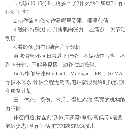
1.问诊(10-15分钟):疼多久了?什么动作加重?工作/
运动习惯?
2.动作筛查:做动作看哪里受限、哪里代偿
3.触诊/特殊测试:判断肌肉张力、压痛点、关节活
动度
4.看影像(如有):结合片子分析
避坑信号:不问日常就下结论、不做动作筛查、不
到15分钟、不解释原因、边评估边推销。
Body维修采用Maitland、Mulligan、PRI、SFMA
等技术体系,评估全程无销售,电话阶段就给时间预期
和康复计划。
三、体态、损伤、术后、慢性疼痛,需要的机构能
力不同
体态问题(骨盆前倾/圆肩驼背/探颈/高低肩):需要
能做姿态+动作评估,有PRI或SFMA技术。