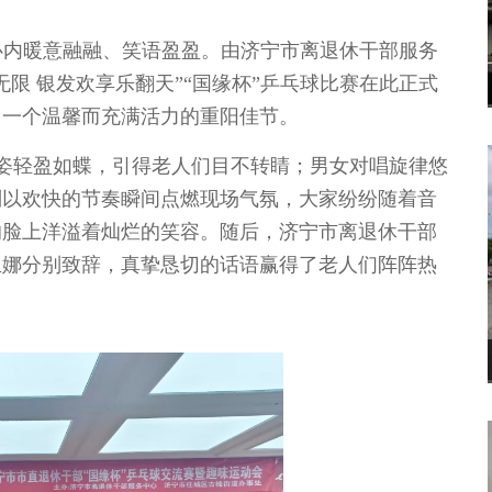
中心内暖意融融、笑语盈盈。由济宁市离退休干部服务
无限 银发欢享乐翻天”“国缘杯”乒乓球比赛在此正式
了一个温馨而充满活力的重阳佳节。
姿轻盈如蝶，引得老人们目不转睛；男女对唱旋律悠
则以欢快的节奏瞬间点燃现场气氛，大家纷纷随着音
的脸上洋溢着灿烂的笑容。随后，济宁市离退休干部
玉娜分别致辞，真挚恳切的话语赢得了老人们阵阵热