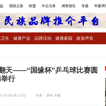
益
强国之路
联盟
中企法务
调查报告
专题
华夏周
镇卫生
健康产业
品牌活动
健康家园
政策声音
翻天——“国缘杯”乒乓球比赛圆
满举行
10-28 06:13:32
作者： 张科 车畅