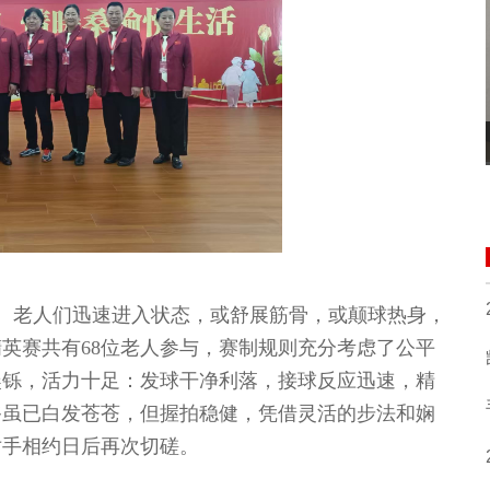
。老人们迅速进入状态，或舒展筋骨，或颠球热身，
英赛共有68位老人参与，赛制规则充分考虑了公平
矍铄，活力十足：发球干净利落，接球反应迅速，精
爷虽已白发苍苍，但握拍稳健，凭借灵活的步法和娴
对手相约日后再次切磋。