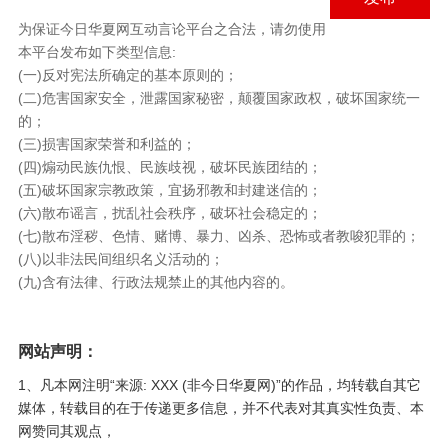
为保证今日华夏网互动言论平台之合法，请勿使用
本平台发布如下类型信息:
(一)反对宪法所确定的基本原则的；
(二)危害国家安全，泄露国家秘密，颠覆国家政权，破坏国家统一
的；
(三)损害国家荣誉和利益的；
(四)煽动民族仇恨、民族歧视，破坏民族团结的；
(五)破坏国家宗教政策，宜扬邪教和封建迷信的；
(六)散布谣言，扰乱社会秩序，破坏社会稳定的；
(七)散布淫秽、色情、赌博、暴力、凶杀、恐怖或者教唆犯罪的；
(八)以非法民间组织名义活动的；
(九)含有法律、行政法规禁止的其他内容的。
网站声明：
1、凡本网注明“来源: XXX (非今日华夏网)”的作品，均转载自其它
媒体，转载目的在于传递更多信息，并不代表对其真实性负责、本
网赞同其观点，