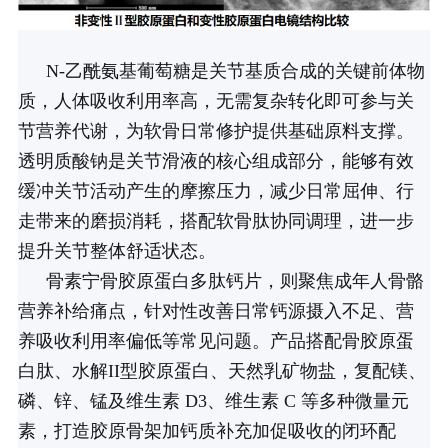
N-乙酰氨基葡萄糖是关节基质合成的关键前体物
质，人体吸收利用率高，无需复杂转化即可参与关
节营养代谢，为软骨日常修护提供基础原料支撑。
透明质酸钠是关节滑液的核心组成部分，能够有效
缓冲关节活动产生的摩擦压力，减少日常屈伸、行
走带来的磨损消耗，搭配软骨肽协同调理，进一步
提升关节整体舒适状态。
骨素宁骨胶原蛋白多肽钙片，则聚焦成年人骨骼
营养补给痛点，针对性改善日常钙源摄入不足、营
养吸收利用率偏低等常见问题。产品搭配骨胶原蛋
白肽、水解II型胶原蛋白、天然乳矿物盐，复配镁、
磷、锌、锰及维生素 D3、维生素 C 等多种微量元
素，打造胶原骨架加钙质补充加促吸收的闭环配