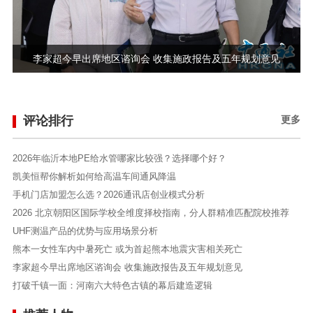
李家超今早出席地区谘询会 收集施政报告及五年规划意见
评论排行
更多
2026年临沂本地PE给水管哪家比较强？选择哪个好？
凯美恒帮你解析如何给高温车间通风降温
手机门店加盟怎么选？2026通讯店创业模式分析
2026 北京朝阳区国际学校全维度择校指南，分人群精准匹配院校推荐
UHF测温产品的优势与应用场景分析
熊本一女性车内中暑死亡 或为首起熊本地震灾害相关死亡
李家超今早出席地区谘询会 收集施政报告及五年规划意见
打破千镇一面：河南六大特色古镇的幕后建造逻辑