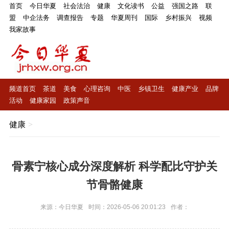
首页
今日华夏
社会法治
健康
文化读书
公益
强国之路
联
盟
中企法务
调查报告
专题
华夏周刊
国际
乡村振兴
视频
我家故事
频道首页
茶道
美食
心理咨询
中医
乡镇卫生
健康产业
品牌
活动
健康家园
政策声音
健康
>
骨素宁核心成分深度解析 科学配比守护关
节骨骼健康
来源：今日华夏
时间：2026-05-06 20:01:23
作者：