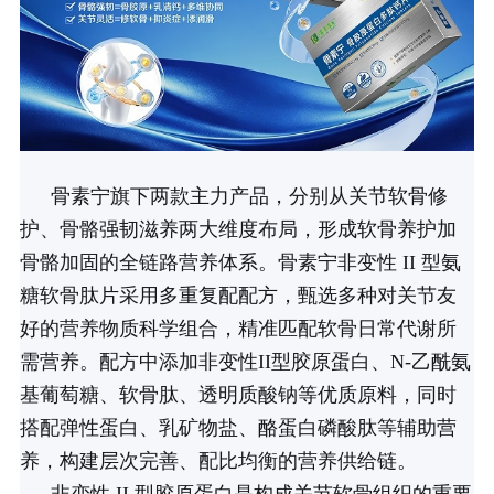
骨素宁旗下两款主力产品，分别从关节软骨修
护、骨骼强韧滋养两大维度布局，形成软骨养护加
骨骼加固的全链路营养体系。骨素宁非变性 II 型氨
糖软骨肽片采用多重复配配方，甄选多种对关节友
好的营养物质科学组合，精准匹配软骨日常代谢所
需营养。配方中添加非变性II型胶原蛋白、N-乙酰氨
基葡萄糖、软骨肽、透明质酸钠等优质原料，同时
搭配弹性蛋白、乳矿物盐、酪蛋白磷酸肽等辅助营
养，构建层次完善、配比均衡的营养供给链。
非变性 II 型胶原蛋白是构成关节软骨组织的重要