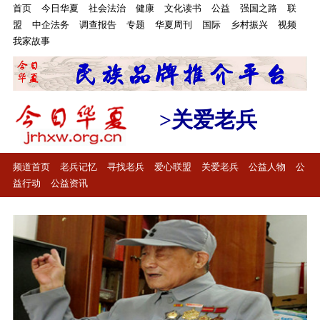
首页
今日华夏
社会法治
健康
文化读书
公益
强国之路
联
盟
中企法务
调查报告
专题
华夏周刊
国际
乡村振兴
视频
我家故事
>关爱老兵
频道首页
老兵记忆
寻找老兵
爱心联盟
关爱老兵
公益人物
公
益行动
公益资讯