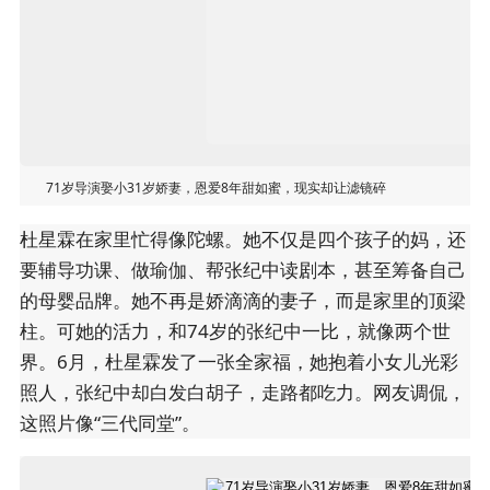
71岁导演娶小31岁娇妻，恩爱8年甜如蜜，现实却让滤镜碎
杜星霖在家里忙得像陀螺。她不仅是四个孩子的妈，还
要辅导功课、做瑜伽、帮张纪中读剧本，甚至筹备自己
的母婴品牌。她不再是娇滴滴的妻子，而是家里的顶梁
柱。可她的活力，和74岁的张纪中一比，就像两个世
界。6月，杜星霖发了一张全家福，她抱着小女儿光彩
照人，张纪中却白发白胡子，走路都吃力。网友调侃，
这照片像“三代同堂”。