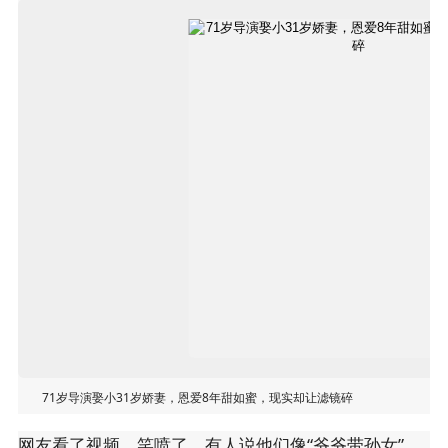
71岁导演娶小31岁娇妻，恩爱8年甜如蜜，现实却让滤镜碎
网友看了视频，笑喷了。有人说他们像“爷爷带孙女”，