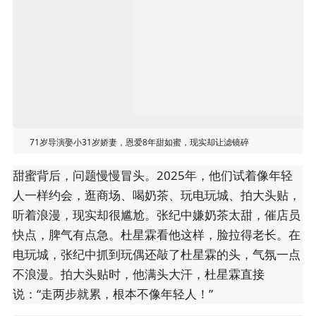
71岁导演娶小31岁娇妻，恩爱8年甜如蜜，现实却让滤镜碎
甜蜜背后，问题慢慢冒头。2025年，他们试着像年轻
人一样约会，逛商场、喝奶茶、玩电玩城、拍大头贴，
听着浪漫，现实却很尴尬。张纪中嫌奶茶太甜，催店员
快点，脾气有点急。杜星霖看他这样，脸拉得老长。在
电玩城，张纪中抓到玩偶还敲了杜星霖的头，气氛一点
不浪漫。拍大头贴时，他满头大汗，杜星霖直接
说：“走两步就累，根本不像年轻人！”