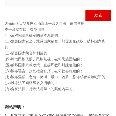
发布
为保证今日华夏网互动言论平台之合法，请勿使用
本平台发布如下类型信息:
(一)反对宪法所确定的基本原则的；
(二)危害国家安全，泄露国家秘密，颠覆国家政权，破坏国家统一
的；
(三)损害国家荣誉和利益的；
(四)煽动民族仇恨、民族歧视，破坏民族团结的；
(五)破坏国家宗教政策，宜扬邪教和封建迷信的；
(六)散布谣言，扰乱社会秩序，破坏社会稳定的；
(七)散布淫秽、色情、赌博、暴力、凶杀、恐怖或者教唆犯罪的；
(八)以非法民间组织名义活动的；
(九)含有法律、行政法规禁止的其他内容的。
网站声明：
1、凡本网注明“来源: XXX (非今日华夏网)”的作品，均转载自其它