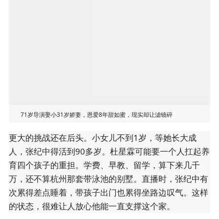
71岁导演娶小31岁娇妻，恩爱8年甜如蜜，现实却让滤镜碎
更大的挑战还在后头。小女儿不到1岁，等她长大成
人，张纪中得活到90多岁。杜星霖可能要一个人扛起养
育四个孩子的重担。学费、早教、留学，算下来几千
万，还不算杭州那套带泳池的别墅。直播时，张纪中有
次累得差点睡着，带孩子出门也累得坐路边叹气。这样
的状态，很难让人放心他能一直支撑这个家。