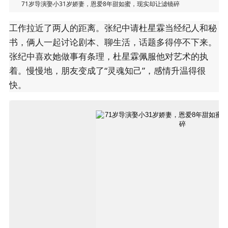
71岁导演娶小31岁娇妻，恩爱8年甜如蜜，现实却让滤镜碎
工作拉近了两人的距离。张纪中请杜星霖当经纪人和秘
书，俩人一起讨论剧本、聊生活，话题多得停不下来。
张纪中喜欢她做事有条理，杜星霖佩服他对艺术的执
着。慢慢地，朋友变成了“灵魂知己”，感情升温得很
快。