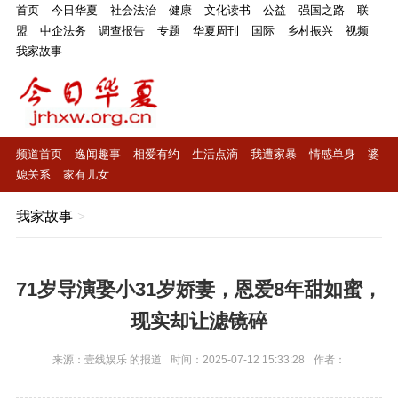
首页
今日华夏
社会法治
健康
文化读书
公益
强国之路
联
盟
中企法务
调查报告
专题
华夏周刊
国际
乡村振兴
视频
我家故事
频道首页
逸闻趣事
相爱有约
生活点滴
我遭家暴
情感单身
婆
媳关系
家有儿女
我家故事
>
71岁导演娶小31岁娇妻，恩爱8年甜如蜜，
现实却让滤镜碎
来源：壹线娱乐 的报道
时间：2025-07-12 15:33:28
作者：