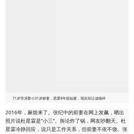
71岁导演娶小31岁娇妻，恩爱8年甜如蜜，现实却让滤镜碎
2016年，麻烦来了。张纪中的前妻在网上发飙，晒出
照片说杜星霖是“小三”。舆论炸了锅，网友吵翻天。杜
星霖冷静回应，说只是工作关系，但前妻不依不饶。张