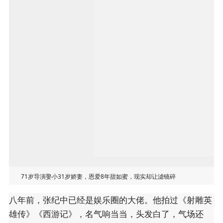
71岁导演娶小31岁娇妻，恩爱8年甜如蜜，现实却让滤镜碎
八年前，张纪中已经是娱乐圈的大佬。他拍过《射雕英
雄传》《西游记》，名气响当当，头发白了，气场还