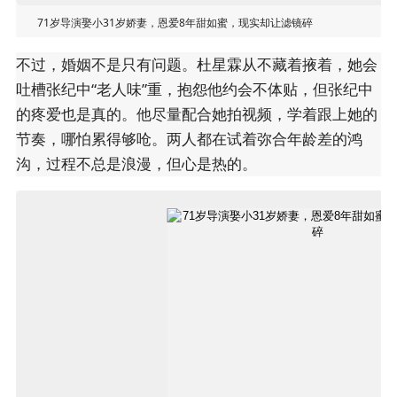
71岁导演娶小31岁娇妻，恩爱8年甜如蜜，现实却让滤镜碎
不过，婚姻不是只有问题。杜星霖从不藏着掖着，她会
吐槽张纪中“老人味”重，抱怨他约会不体贴，但张纪中
的疼爱也是真的。他尽量配合她拍视频，学着跟上她的
节奏，哪怕累得够呛。两人都在试着弥合年龄差的鸿
沟，过程不总是浪漫，但心是热的。