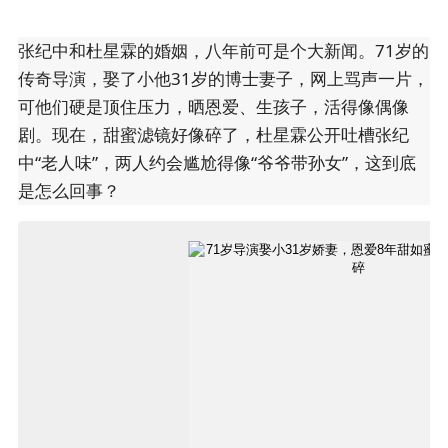
张纪中和杜星霖的婚姻，八年前可是个大新闻。71岁的
传奇导演，娶了小他31岁的博士妻子，网上骂声一片，
可他们硬是顶住压力，晒恩爱、生孩子，活得像偶像
剧。现在，甜蜜滤镜好像碎了，杜星霖公开吐槽张纪
中“老人味”，两人约会尴尬得像“爷爷带孙女”，这到底
是怎么回事？