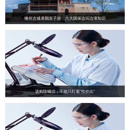
绛州古城暑期亲子游：六大国保边玩边涨知识
选购除螨仪，不能只盯着“性价比”