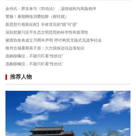
金仲兵：胖东来与《劳动法》，温情福利与风险相伴
警惕！暑期网络消费陷阱（财经观）
新思想引领新征程】丰收背后的“稳”与“进”
深刻把握习近平生态文明思想的科学性和真理性
被团协发表成立70周年声明 呼吁构筑无核武无战争社会
绛州古城暑期亲子游：六大国保边玩边涨知识
选购除螨仪，不能只盯着“性价比”
选购除螨仪，不能只盯着“性价比”
推荐人物